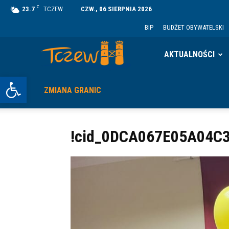
C
23.7
TCZEW
CZW., 06 SIERPNIA 2026
BIP
BUDŻET OBYWATELSKI
Tczew
AKTUALNOŚCI
Otwórz pasek narzędzi
ZMIANA GRANIC
!cid_0DCA067E05A04