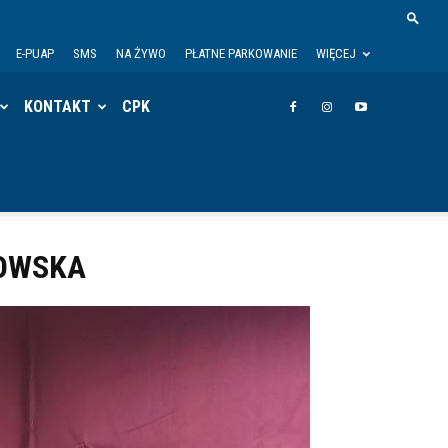
E-PUAP
SMS
NA ŻYWO
PŁATNE PARKOWANIE
WIĘCEJ
KONTAKT
CPK
KOWSKA