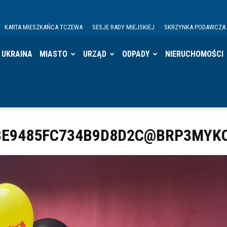
KARTA MIESZKAŃCA TCZEWA
SESJE RADY MIEJSKIEJ
SKRZYNKA PODAWCZA
UKRAINA
MIASTO
URZĄD
ODPADY
NIERUCHOMOŚCI
C3E9485FC734B9D8D2C@BRP3MY