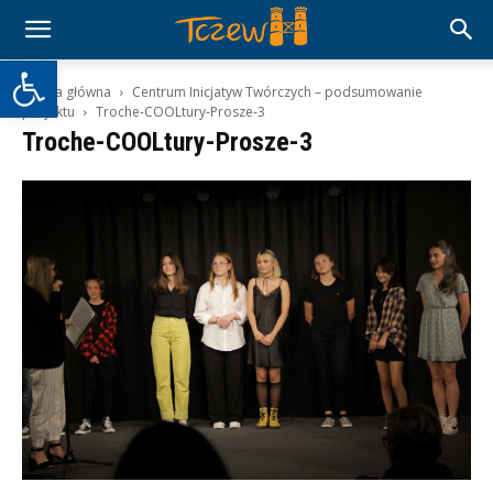
Otwórz pasek narzędzi
Strona główna
Centrum Inicjatyw Twórczych – podsumowanie
projektu
Troche-COOLtury-Prosze-3
Troche-COOLtury-Prosze-3