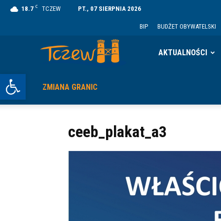
C
18.7
TCZEW
PT., 07 SIERPNIA 2026
BIP
BUDŻET OBYWATELSKI
Tczew
AKTUALNOŚCI
Otwórz pasek narzędzi
ZMIANA GRANIC
ceeb_plakat_a3