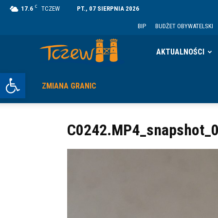
C
17.6
TCZEW
PT., 07 SIERPNIA 2026
BIP
BUDŻET OBYWATELSKI
Tczew
AKTUALNOŚCI
Otwórz pasek narzędzi
ZMIANA GRANIC
C0242.MP4_snapshot_0