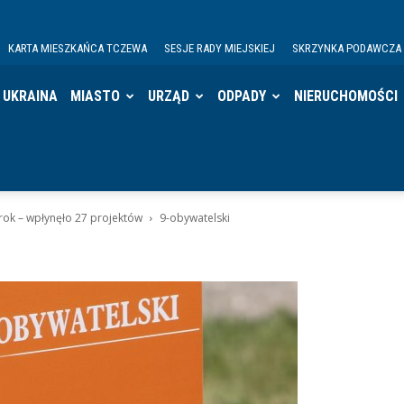
KARTA MIESZKAŃCA TCZEWA
SESJE RADY MIEJSKIEJ
SKRZYNKA PODAWCZA
UKRAINA
MIASTO
URZĄD
ODPADY
NIERUCHOMOŚCI
rok – wpłynęło 27 projektów
9-obywatelski