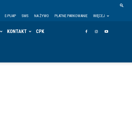
E-PUAP
SMS
NA ŻYWO
PŁATNE PARKOWANIE
WIĘCEJ
KONTAKT
CPK