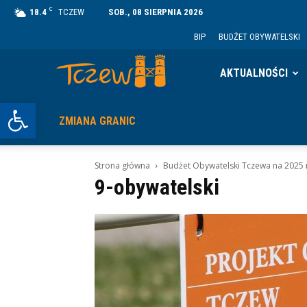
C
18.4
TCZEW
SOB., 08 SIERPNIA 2026
BIP
BUDŻET OBYWATELSKI
Tczew
AKTUALNOŚCI
Otwórz pasek narzędzi
ZMIANA GRANIC
Strona główna
Budżet Obywatelski Tczewa na 2025 
9-obywatelski