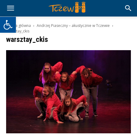
Otwórz pasek narzędzi
Strona główna
Andrzej Piaseczny – akustycznie w Tczewie
warsztay_ckis
warsztay_ckis