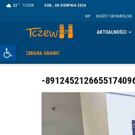
C
22
TCZEW
SOB., 08 SIERPNIA 2026
BIP
BUDŻET OBYWATELSKI
Tczew
AKTUALNOŚCI
Otwórz pasek narzędzi
ZMIANA GRANIC
-8912452126655174096