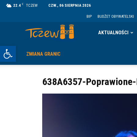
C
22.4
TCZEW
CZW., 06 SIERPNIA 2026
BIP
BUDŻET OBYWATELSKI
Tczew
AKTUALNOŚCI
Otwórz pasek narzędzi
ZMIANA GRANIC
638A6357-Poprawione