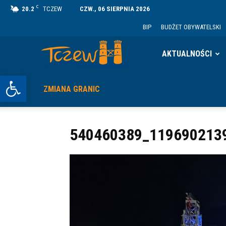
C
20.2
TCZEW
CZW., 06 SIERPNIA 2026
BIP
BUDŻET OBYWATELSKI
Tczew
AKTUALNOŚCI
Otwórz pasek narzędzi
ZMIANA GRANIC
540460389_119690213