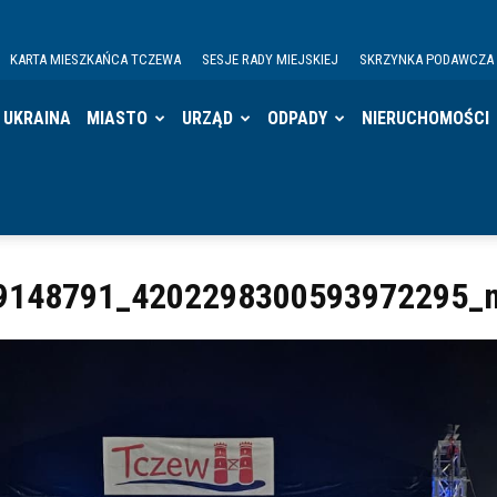
KARTA MIESZKAŃCA TCZEWA
SESJE RADY MIEJSKIEJ
SKRZYNKA PODAWCZA
UKRAINA
MIASTO
URZĄD
ODPADY
NIERUCHOMOŚCI
9148791_4202298300593972295_