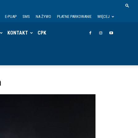
E-PUAP
SMS
NA ŻYWO
PŁATNE PARKOWANIE
WIĘCEJ
KONTAKT
CPK
n