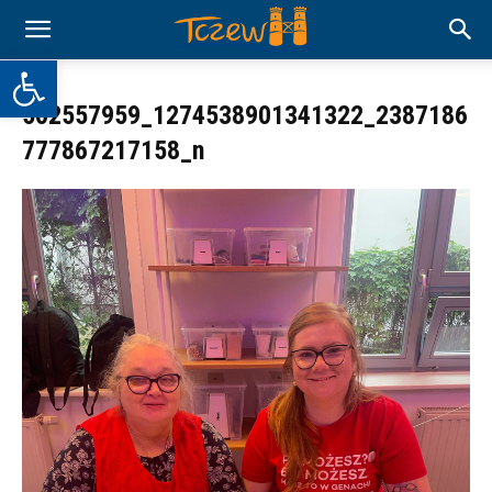
Otwórz pasek narzędzi
502557959_1274538901341322_2387186
777867217158_n