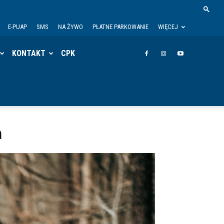
E-PUAP
SMS
NA ŻYWO
PŁATNE PARKOWANIE
WIĘCEJ
KONTAKT
CPK
n