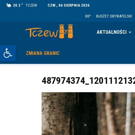
C
20.2
TCZEW
CZW., 06 SIERPNIA 2026
BIP
BUDŻET OBYWATELSKI
Tczew
AKTUALNOŚCI
Otwórz pasek narzędzi
ZMIANA GRANIC
487974374_120111213