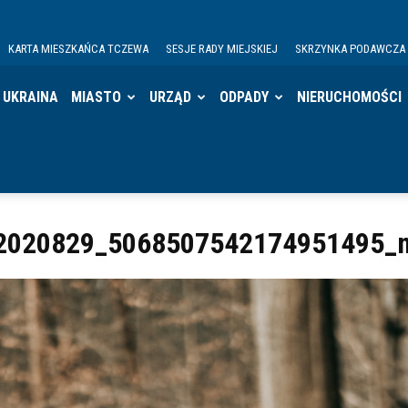
KARTA MIESZKAŃCA TCZEWA
SESJE RADY MIEJSKIEJ
SKRZYNKA PODAWCZA
UKRAINA
MIASTO
URZĄD
ODPADY
NIERUCHOMOŚCI
2020829_5068507542174951495_