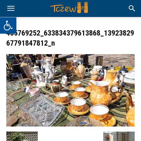
Otwórz pasek narzędzi
485769252_633834379613868_13923829
67791847812_n