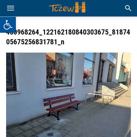
Otwórz pasek narzędzi
480968264_122162180840303675_81874
05675256831781_n