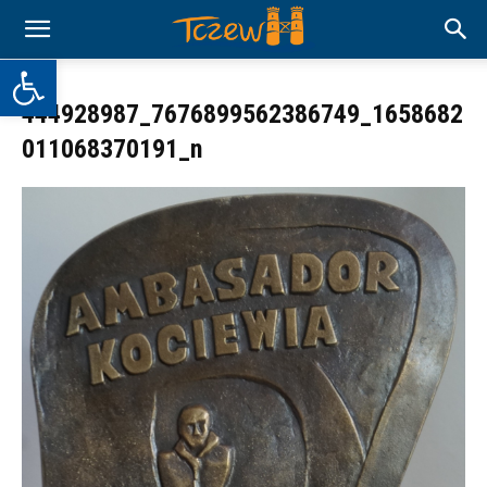
Otwórz pasek narzędzi
444928987_7676899562386749_1658682
011068370191_n