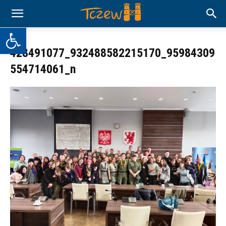
Otwórz pasek narzędzi
428491077_932488582215170_95984309
554714061_n