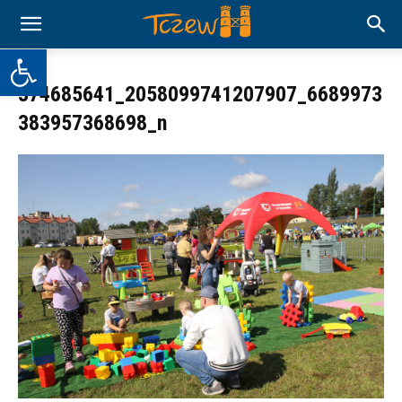
Otwórz pasek narzędzi
374685641_2058099741207907_6689973
383957368698_n