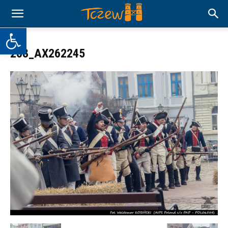
Otwórz pasek narzędzi
208_AX262245