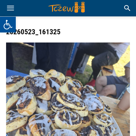
Otwórz pasek narzędzi
20260523_161325