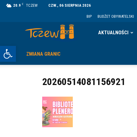
C
20.9
TCZEW
CZW., 06 SIERPNIA 2026
BIP
BUDŻET OBYWATELSKI
Tczew
AKTUALNOŚCI
Otwórz pasek narzędzi
ZMIANA GRANIC
20260514081156921