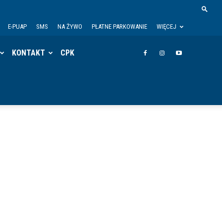
E-PUAP
SMS
NA ŻYWO
PŁATNE PARKOWANIE
WIĘCEJ
KONTAKT
CPK