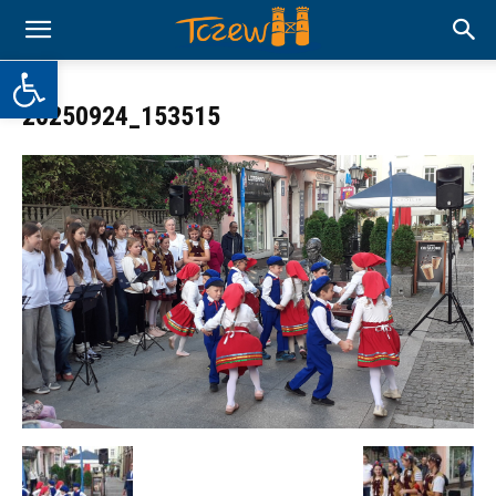
Otwórz pasek narzędzi
20250924_153515