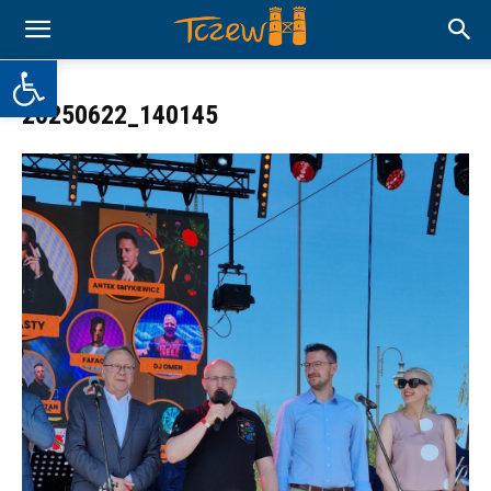
Otwórz pasek narzędzi
20250622_140145