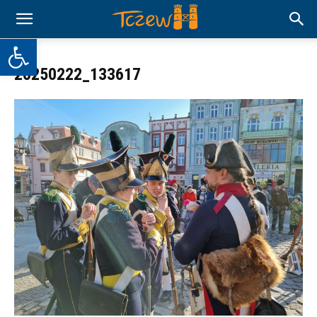
Otwórz pasek narzędzi
20250222_133617