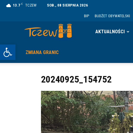
C
13.7
TCZEW
SOB., 08 SIERPNIA 2026
BIP
BUDŻET OBYWATELSKI
Tczew
AKTUALNOŚCI
Otwórz pasek narzędzi
ZMIANA GRANIC
20240925_154752