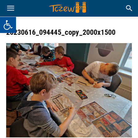
Otwórz pasek narzędzi
20230616_094445_copy_2000x1500