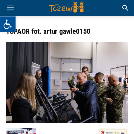
Otwórz pasek narzędzi
1OPAOR fot. artur gawle0150