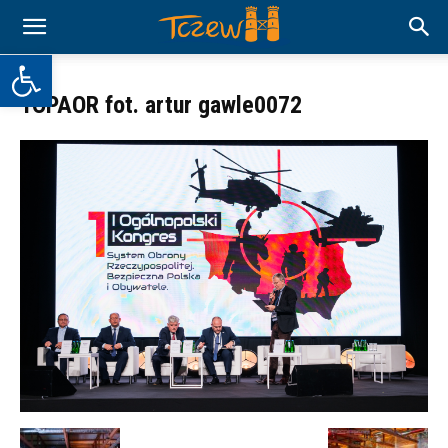
Otwórz pasek narzędzi
1OPAOR fot. artur gawle0072