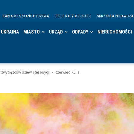
KARTA MIESZKAŃCA TCZEWA
SESJE RADY MIEJSKIEJ
SKRZYNKA PODAWCZA
UKRAINA
MIASTO
URZĄD
ODPADY
NIERUCHOMOŚCI
 zwycięzców dziewiątej edycji
czerwiec_Kulla