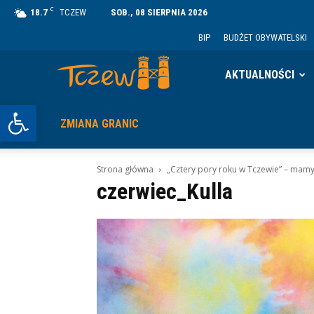
C
18.7
TCZEW
SOB., 08 SIERPNIA 2026
BIP
BUDŻET OBYWATELSKI
Tczew
AKTUALNOŚCI
Otwórz pasek narzędzi
ZMIANA GRANIC
Strona główna
„Cztery pory roku w Tczewie” – mamy
czerwiec_Kulla