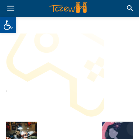
Otwórz pasek narzędzi