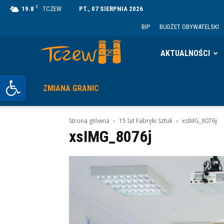
C
19.8
TCZEW
PT., 07 SIERPNIA 2026
BIP
BUDŻET OBYWATELSKI
Tczew
AKTUALNOŚCI
Otwórz pasek narzędzi
ZMIANA GRANIC
Strona główna
15 lat Fabryki Sztuk
xsIMG_8076j
xsIMG_8076j