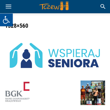
Otwórz pasek narzędzi
1328×560