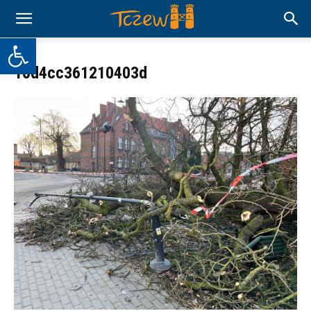
Otwórz pasek narzędzi
10d4cc361210403d