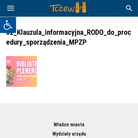
Otwórz pasek narzędzi
02_Klauzula_informacyjna_RODO_do_proc
edury_sporządzenia_MPZP
Władze miasta
Wydziały urzędu