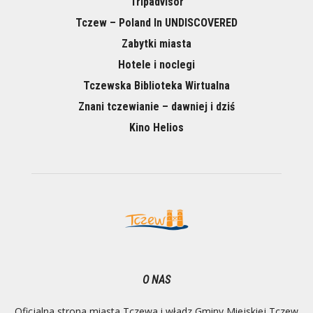
Tripadvisor
Tczew – Poland In UNDISCOVERED
Zabytki miasta
Hotele i noclegi
Tczewska Biblioteka Wirtualna
Znani tczewianie – dawniej i dziś
Kino Helios
O NAS
Oficjalna strona miasta Tczewa i władz Gminy Miejskiej Tczew