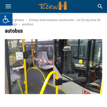
Otwórz pasek narzędzi
Strona główna
Zmiany w kursowaniu autobusów – od 26 stycznia do
27 lutego
autobus
autobus