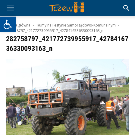
Otwórz pasek narzędzi
Strona główna
Tłumy na Festynie Samorządowo-Komunalnym
282758797_421772739955917_4278416736330093163_n
282758797_421772739955917_42784167
36330093163_n