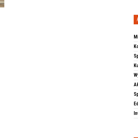
M
K
S
Ku
W
A
S
E
I