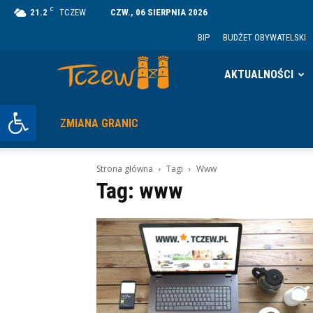
C
21.2
TCZEW
CZW., 06 SIERPNIA 2026
BIP
BUDŻET OBYWATELSKI
Tczew
AKTUALNOŚCI
Otwórz pasek narzędzi
ZMIANA GRANIC
Strona główna
Tagi
Www
Tag: www