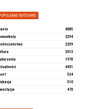
POPULARNE KATEGORIE
iasto
4085
omunikaty
2294
połeczeństwo
2259
ltura
2013
ydarzenia
1978
ktualności
4431
port
524
dukacja
510
nwestycje
470