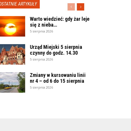
OSTATNIE ARTYKUŁY
Warto wiedzieć: gdy żar leje
się z nieba…
5 sierpnia 2026
Urząd Miejski 5 sierpnia
czynny do godz. 14.30
5 sierpnia 2026
Zmiany w kursowaniu linii
nr 4 – od 6 do 15 sierpnia
5 sierpnia 2026