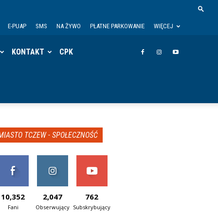
E-PUAP
SMS
NA ŻYWO
PŁATNE PARKOWANIE
WIĘCEJ
KONTAKT
CPK
MIASTO TCZEW - SPOŁECZNOŚĆ
10,352
2,047
762
Fani
Obserwujący
Subskrybujący