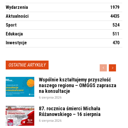
Wydarzenia
1979
Aktualności
4435
Sport
524
Edukacja
511
Inwestycje
470
OSTATNIE ARTYKUŁY
Wspólnie kształtujemy przyszłość
naszego regionu – OMGGS zaprasza
na konsultacje
6 sierpnia 2026
87. rocznica śmierci Michała
Różanowskiego – 16 sierpnia
6 sierpnia 2026