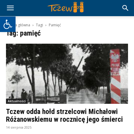
Otwórz pasek narzędzi
Strona główna
Tagi
Pamięć
Tag: pamięć
Aktualności
Tczew odda hołd strzelcowi Michałowi
Różanowskiemu w rocznicę jego śmierci
14 sierpnia 2025