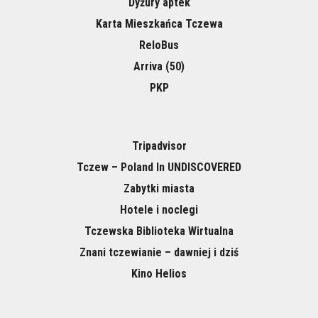
Dyżury aptek
Karta Mieszkańca Tczewa
ReloBus
Arriva (50)
PKP
Tripadvisor
Tczew – Poland In UNDISCOVERED
Zabytki miasta
Hotele i noclegi
Tczewska Biblioteka Wirtualna
Znani tczewianie – dawniej i dziś
Kino Helios