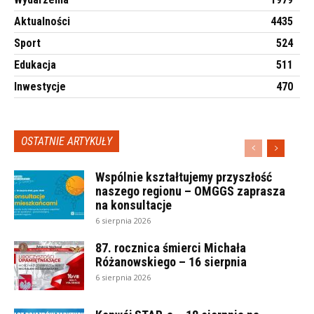
Aktualności
4435
Sport
524
Edukacja
511
Inwestycje
470
OSTATNIE ARTYKUŁY
Wspólnie kształtujemy przyszłość
naszego regionu – OMGGS zaprasza
na konsultacje
6 sierpnia 2026
87. rocznica śmierci Michała
Różanowskiego – 16 sierpnia
6 sierpnia 2026