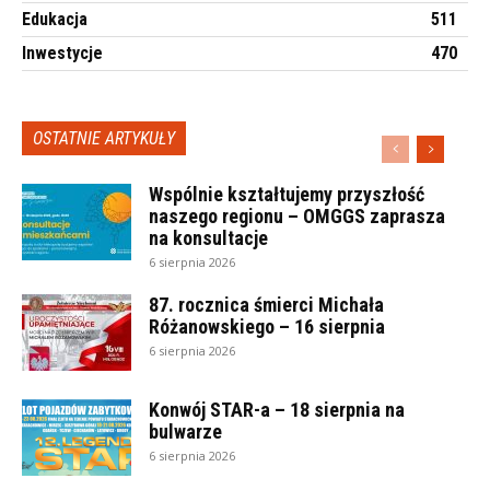
Edukacja
511
Inwestycje
470
OSTATNIE ARTYKUŁY
Wspólnie kształtujemy przyszłość
naszego regionu – OMGGS zaprasza
na konsultacje
6 sierpnia 2026
87. rocznica śmierci Michała
Różanowskiego – 16 sierpnia
6 sierpnia 2026
Konwój STAR-a – 18 sierpnia na
bulwarze
6 sierpnia 2026