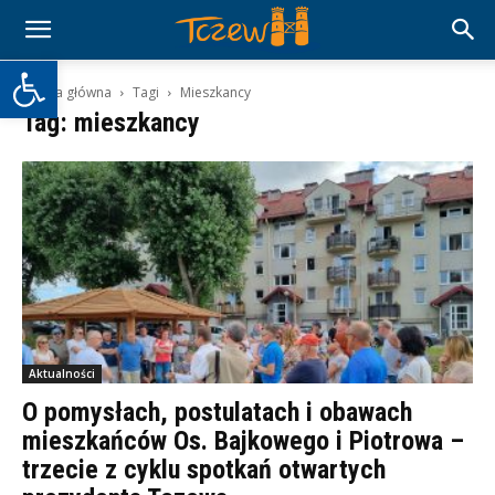
Otwórz pasek narzędzi
Strona główna
Tagi
Mieszkancy
Tag: mieszkancy
Aktualności
O pomysłach, postulatach i obawach
mieszkańców Os. Bajkowego i Piotrowa –
trzecie z cyklu spotkań otwartych