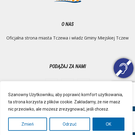
O NAS
Oficjalna strona miasta Tczewa i władz Gminy Miejskiej Tczew
PODĄŻAJ ZA NAMI
Szanowny Użytkowniku, aby poprawić komfort użytkowania,
ta strona korzysta z plików cookie. Zakładamy, że nie masz
Ochrona danych osobowych
Inspektor Danych Osobowych
nic przeciwko, ale możesz zrezygnować, jeśli chcesz.
Polityka Prywatności
Deklaracja dostępności
Mapa strony
RSS
Kontakt
Zmień
Odrzuć
OK
© Urząd Miejski, Plac Marszałka Józefa Piłsudskiego 1