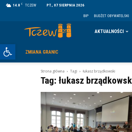
C
14.8
TCZEW
PT., 07 SIERPNIA 2026
BIP
BUDŻET OBYWATELSKI
Tczew
AKTUALNOŚCI
Otwórz pasek narzędzi
ZMIANA GRANIC
Strona główna
Tagi
łukasz brządkowski
Tag: łukasz brządkowsk