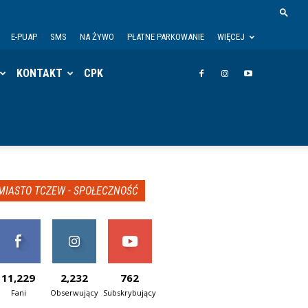
E-PUAP
SMS
NA ŻYWO
PŁATNE PARKOWANIE
WIĘCEJ
KONTAKT
CPK
MIASTO TCZEW - SPOŁECZNOŚĆ
11,229
2,232
762
Fani
Obserwujący
Subskrybujący