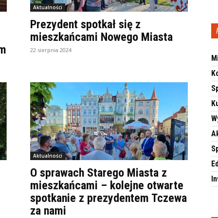
Aktualności
Prezydent spotkał się z
mieszkańcami Nowego Miasta
em
22 sierpnia 2024
M
K
S
Ku
W
A
S
Aktualności
E
O sprawach Starego Miasta z
I
mieszkańcami – kolejne otwarte
spotkanie z prezydentem Tczewa
za nami