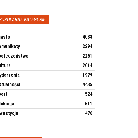
POPULARNE KATEGORIE
iasto
4088
omunikaty
2294
połeczeństwo
2261
ltura
2014
ydarzenia
1979
ktualności
4435
port
524
dukacja
511
nwestycje
470