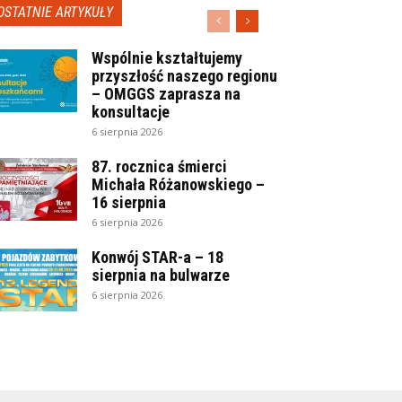
OSTATNIE ARTYKUŁY
Wspólnie kształtujemy
przyszłość naszego regionu
– OMGGS zaprasza na
konsultacje
6 sierpnia 2026
87. rocznica śmierci
Michała Różanowskiego –
16 sierpnia
6 sierpnia 2026
Konwój STAR-a – 18
sierpnia na bulwarze
6 sierpnia 2026