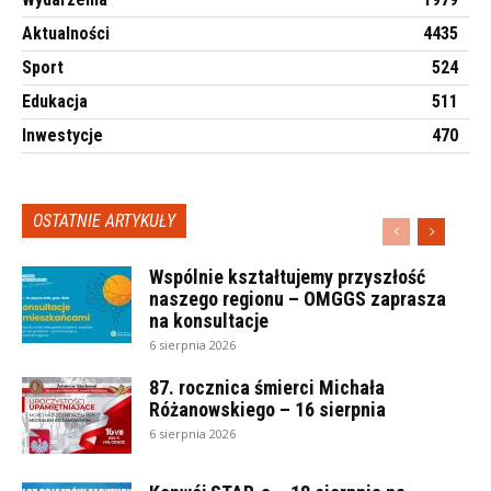
Aktualności
4435
Sport
524
Edukacja
511
Inwestycje
470
OSTATNIE ARTYKUŁY
Wspólnie kształtujemy przyszłość
naszego regionu – OMGGS zaprasza
na konsultacje
6 sierpnia 2026
87. rocznica śmierci Michała
Różanowskiego – 16 sierpnia
6 sierpnia 2026