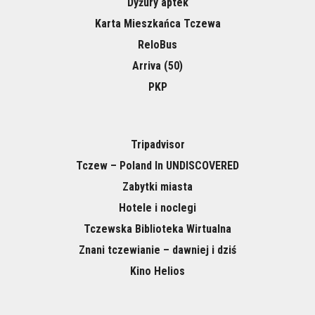
Dyżury aptek
Karta Mieszkańca Tczewa
ReloBus
Arriva (50)
PKP
Tripadvisor
Tczew – Poland In UNDISCOVERED
Zabytki miasta
Hotele i noclegi
Tczewska Biblioteka Wirtualna
Znani tczewianie – dawniej i dziś
Kino Helios