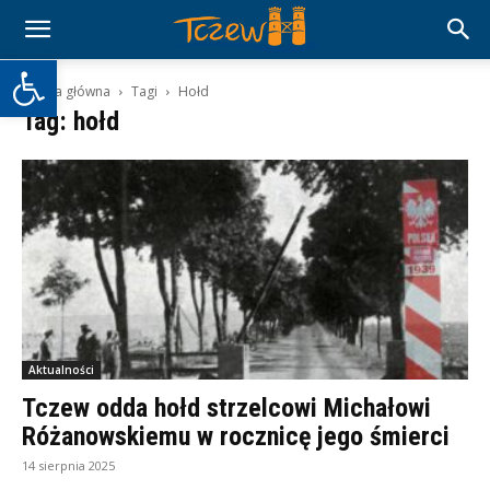
Otwórz pasek narzędzi
Strona główna
Tagi
Hołd
Tag: hołd
Aktualności
Tczew odda hołd strzelcowi Michałowi
Różanowskiemu w rocznicę jego śmierci
14 sierpnia 2025