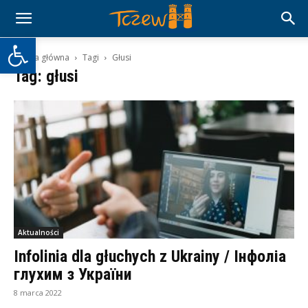
Otwórz pasek narzędzi
Strona główna
Tagi
Głusi
Tag: głusi
Aktualności
Infolinia dla głuchych z Ukrainy / Інфоліа
глухим з України
8 marca 2022