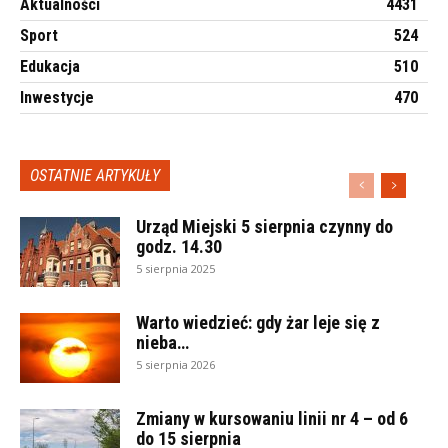
Aktualności
4431
Sport
524
Edukacja
510
Inwestycje
470
OSTATNIE ARTYKUŁY
Urząd Miejski 5 sierpnia czynny do
godz. 14.30
5 sierpnia 2025
Warto wiedzieć: gdy żar leje się z
nieba…
5 sierpnia 2026
Zmiany w kursowaniu linii nr 4 – od 6
do 15 sierpnia