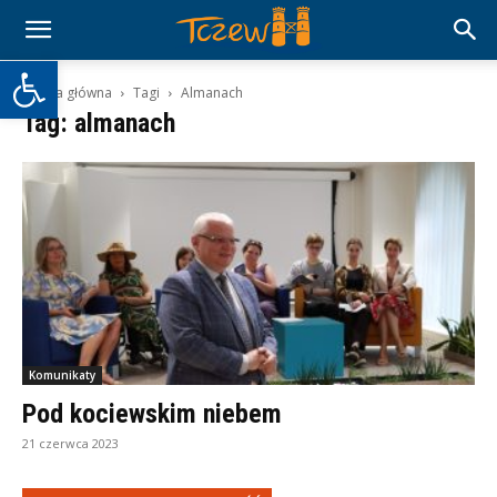
Otwórz pasek narzędzi
Strona główna
Tagi
Almanach
Tag: almanach
Komunikaty
Pod kociewskim niebem
21 czerwca 2023