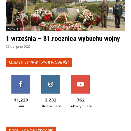
Kultura
1 września – 81.rocznica wybuchu wojny
26 sierpnia 2020
MIASTO TCZEW - SPOŁECZNOŚĆ
11,229
2,232
762
Fani
Obserwujący
Subskrybujący