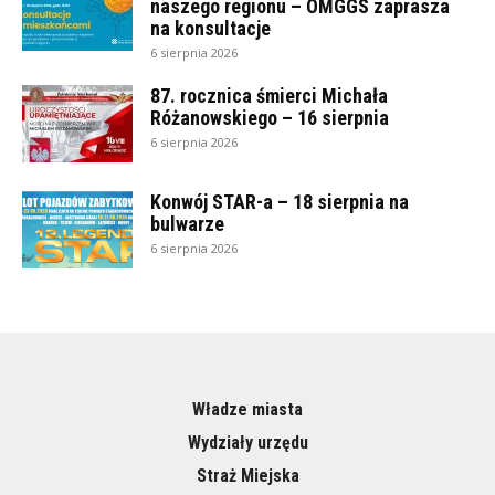
naszego regionu – OMGGS zaprasza
na konsultacje
6 sierpnia 2026
87. rocznica śmierci Michała
Różanowskiego – 16 sierpnia
6 sierpnia 2026
Konwój STAR-a – 18 sierpnia na
bulwarze
6 sierpnia 2026
Władze miasta
Wydziały urzędu
Straż Miejska