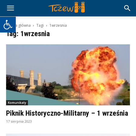
Otwórz pasek narzędzi
Strona główna
Tagi
1wrzesnia
Tag: 1wrzesnia
Komunikaty
Piknik Historyczno-Militarny – 1 września
17 sierpnia 2023