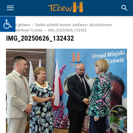
Otwórz pasek narzędzi
Strona główna
Radni udzielili wotum zaufania i absolutorium
prezydentowi Tczewa
IMG_20250626_132432
IMG_20250626_132432