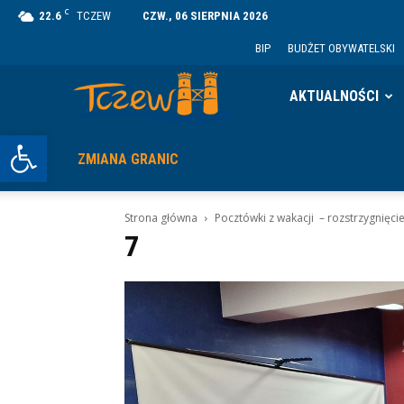
C
22.6
TCZEW
CZW., 06 SIERPNIA 2026
BIP
BUDŻET OBYWATELSKI
Tczew
AKTUALNOŚCI
Otwórz pasek narzędzi
ZMIANA GRANIC
Strona główna
Pocztówki z wakacji – rozstrzygnięci
7