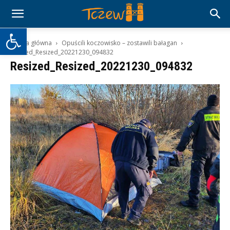
Otwórz pasek narzędzi
Strona główna
Opuścili koczowisko – zostawili bałagan
Resized_Resized_20221230_094832
Resized_Resized_20221230_094832