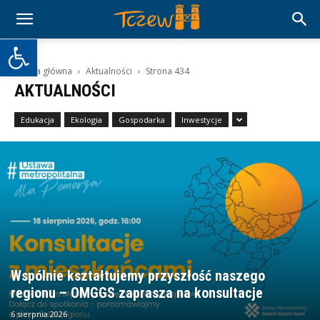
Otwórz pasek narzędzi
Strona główna
Aktualności
Strona 434
AKTUALNOŚCI
Edukacja
Ekologia
Gospodarka
Inwestycje
Wspólnie kształtujemy przyszłość naszego
regionu – OMGGS zaprasza na konsultacje
6 sierpnia 2026