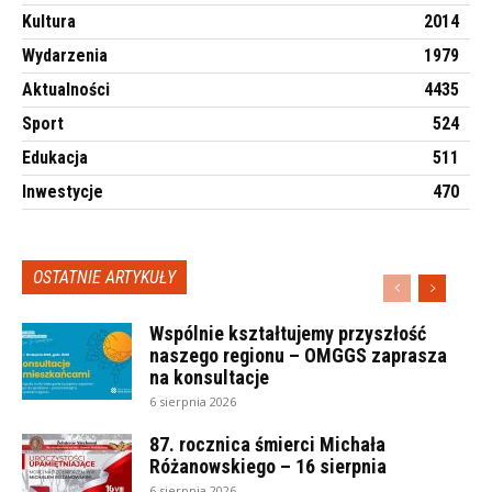
Kultura
2014
Wydarzenia
1979
Aktualności
4435
Sport
524
Edukacja
511
Inwestycje
470
OSTATNIE ARTYKUŁY
Wspólnie kształtujemy przyszłość
naszego regionu – OMGGS zaprasza
na konsultacje
6 sierpnia 2026
87. rocznica śmierci Michała
Różanowskiego – 16 sierpnia
6 sierpnia 2026