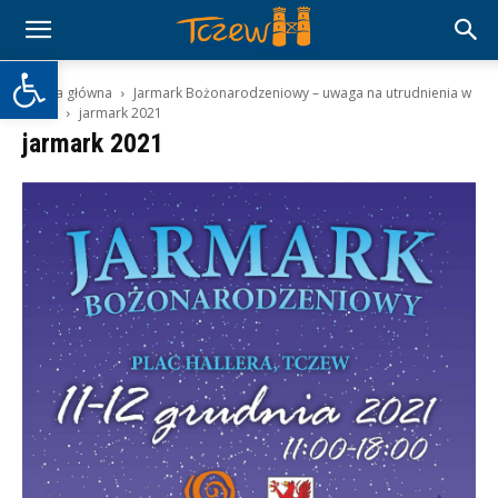
Otwórz pasek narzędzi
Strona główna
Jarmark Bożonarodzeniowy – uwaga na utrudnienia w
ruchu
jarmark 2021
jarmark 2021