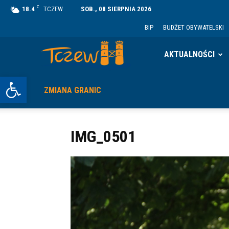
C
18.4
TCZEW
SOB., 08 SIERPNIA 2026
BIP
BUDŻET OBYWATELSKI
Tczew
AKTUALNOŚCI
Otwórz pasek narzędzi
ZMIANA GRANIC
IMG_0501