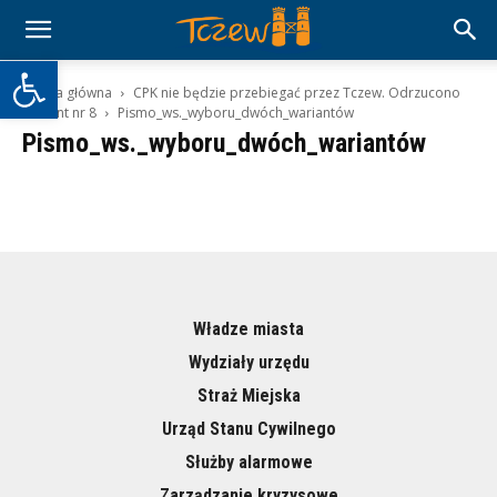
Otwórz pasek narzędzi
Strona główna
CPK nie będzie przebiegać przez Tczew. Odrzucono
wariant nr 8
Pismo_ws._wyboru_dwóch_wariantów
Pismo_ws._wyboru_dwóch_wariantów
Władze miasta
Wydziały urzędu
Straż Miejska
Urząd Stanu Cywilnego
Służby alarmowe
Zarządzanie kryzysowe